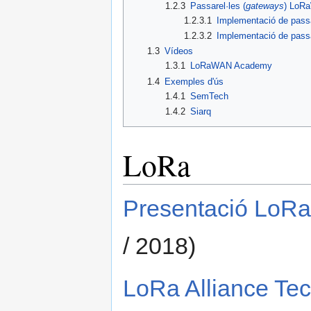
1.2.3
Passarel·les (
gateways
) LoR
1.2.3.1
Implementació de pass
1.2.3.2
Implementació de pass
1.3
Vídeos
1.3.1
LoRaWAN Academy
1.4
Exemples d'ús
1.4.1
SemTech
1.4.2
Siarq
LoRa
Presentació LoRa
/ 2018)
LoRa Alliance Te