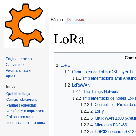
Pàgina
Discussió
LoRa
Dreceres ràpides:
navegació
,
cerca
Conti
Pàgina principal
Canvis recents
1
LoRa
Pàgina a l’atzar
1.1
Capa física de LoRa (OSI Layer 1)
Ajuda
1.1.1
Implementacions amb Arduin
1.2
LoRaWAN
Eines
1.2.1
The Things Network
Què hi enllaça
1.2.2
Implementació de nodes Lo
Canvis relacionats
1.2.2.1
Conjunt IoT. Prova de 
Pàgines especials
Versió per a impressora
1.2.2.2
LoPy
Enllaç permanent
1.2.2.3
MKR WAN 1300 (Ardui
Informació de la pàgina
1.2.2.4
Microchip RN2483
1.2.2.5
ESP32 genèric i SX1276 