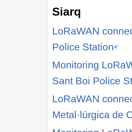
Siarq
LoRaWAN connecte
Police Station
Monitoring LoRaW
Sant Boi Police S
LoRaWAN connecte
Metal·lúrgica de 