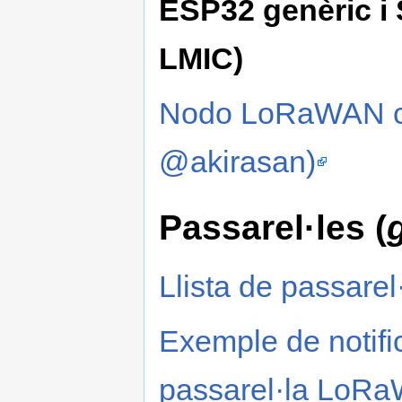
ESP32 genèric i S
LMIC)
Nodo LoRaWAN co
@akirasan)
Passarel·les (
Llista de passarel
Exemple de notifi
passarel·la LoRa