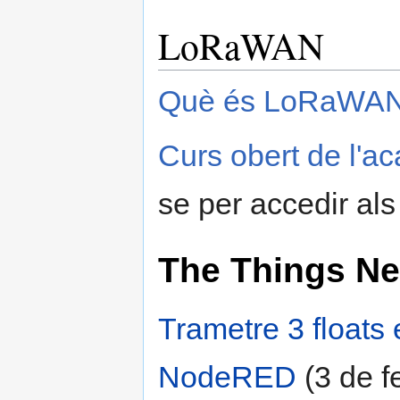
LoRaWAN
Què és LoRaWA
Curs obert de l
se per accedir als
The Things Ne
Trametre 3 floats e
NodeRED
(3 de f