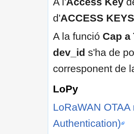
A l'
Access Key
d
d'
ACCESS KEY
A la funció
Cap a
dev_id
s'ha de po
corresponent de la
LoPy
LoRaWAN OTAA no
Authentication)