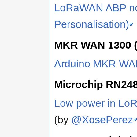
LoRaWAN ABP nod
Personalisation)
MKR WAN 1300 (
Arduino MKR WA
Microchip RN24
Low power in Lo
(by
@XosePerez