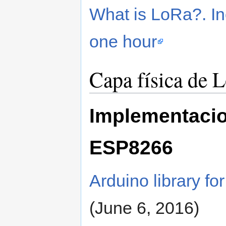
What is LoRa?. In
one hour
Capa física de 
Implementacio
ESP8266
Arduino library f
(June 6, 2016)