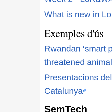
What is new in 
Exemples d'ús
Rwandan ‘smart p
threatened anima
Presentacions dels
Catalunya
SemTech