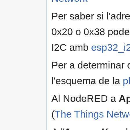
Per saber si l'ad
0x20 o 0x38 podeu
I2C amb
esp32_i
Per a determinar 
l'esquema de la
p
Al NodeRED a
A
(
The Things Netw