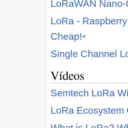
LoRaWAN Nano-
LoRa - Raspberry 
Cheap!
Single Channel
Vídeos
Semtech LoRa Wi
LoRa Ecosystem 
What is LoRa? W