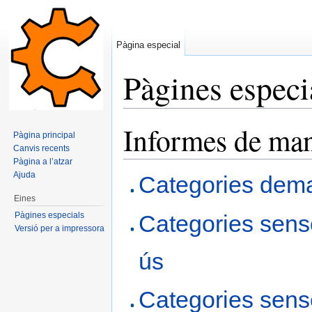
Pàgina especial
Pàgines especi
Dreceres ràpides:
navegació
,
cerca
Informes de ma
Pàgina principal
Canvis recents
Pàgina a l’atzar
Ajuda
Categories dem
Eines
Pàgines especials
Categories sens
Versió per a impressora
ús
Categories sens