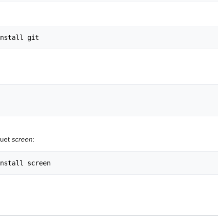
quet
screen
: