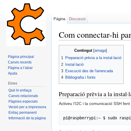
Pàgina
Discussió
Com connectar-hi p
Dreceres ràpides:
navegació
,
cerca
Contingut
[
amaga
]
Pàgina principal
1
Preparació prèvia a la instal·lació
Canvis recents
2
Instal·lació
Pàgina a l’atzar
3
Execució des de l'arrencada
Ajuda
4
Bibliografia i fonts
Eines
Què hi enllaça
Preparació prèvia a la instal·
Canvis relacionats
Pàgines especials
Activeu l'I2C i la comunicació SSH fent
Versió per a impressora
Enllaç permanent
Informació de la pàgina