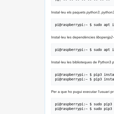
Instal·leu els paquets
python3
,
python3
Instal·leu les dependències
libopenjp2
Instal·leu les biblioteques de Python3
p
pi@raspberrypi:~ $ pip3 insta
Per a que ho pugui executar l'usuari pr
pi@raspberrypi:~ $ sudo pip3 