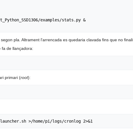
t_Python_SSD1306/examples/stats.py &

 segon pla. Altrament l'arrencada es quedaria clavada fins que no final
 fa de llançadora:
ri primari (
root
):