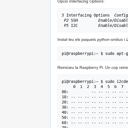
Opció
Interfacing Options
:
5
 Interfacing Options  
Config
P2
 SSH         
Enable/Disabl
P5
 I2C         
Enable/Disabl
Instal·leu els paquets
python-smbus
i
i
Reinicieu la Raspberry Pi. Un cop reinic
pi@raspberrypi:~ $ sudo i2cde
     0  1  2  3  4  5  6  7  8  9  a  b  c  d  e  f

00:          -- -- -- -- -- -
10: -- -- -- -- -- -- -- -- -
20: -- -- -- -- -- -- -- -- -
30: -- -- -- -- -- -- -- -- -
40: -- -- -- -- -- -- -- -- -
50: -- -- -- -- -- -- -- -- -
60: -- -- -- -- -- -- -- -- -