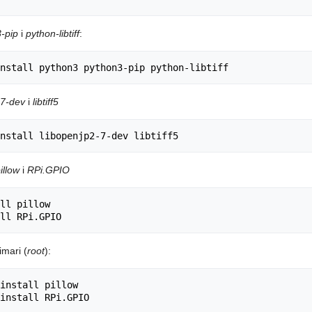
-pip
i
python-libtiff
:
-7-dev
i
libtiff5
illow
i
RPi.GPIO
ll pillow

imari (
root
):
install pillow
