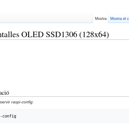
Mostra
Mostra el c
antalles OLED SSD1306 (128x64)
lació
 servir
raspi-config
: