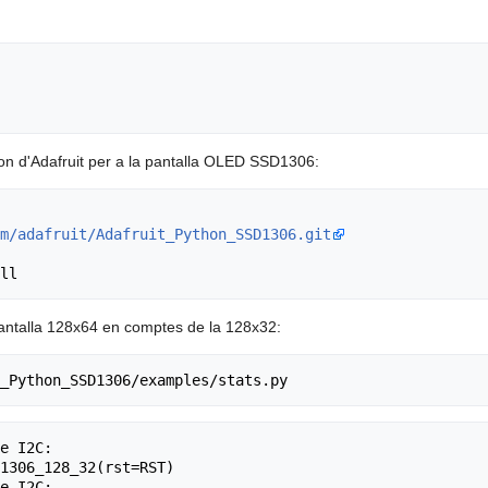
thon d'Adafruit per a la pantalla OLED SSD1306:
m/adafruit/Adafruit_Python_SSD1306.git
pantalla 128x64 en comptes de la 128x32:
e I2C:

1306_128_32(rst=RST)

e I2C:
