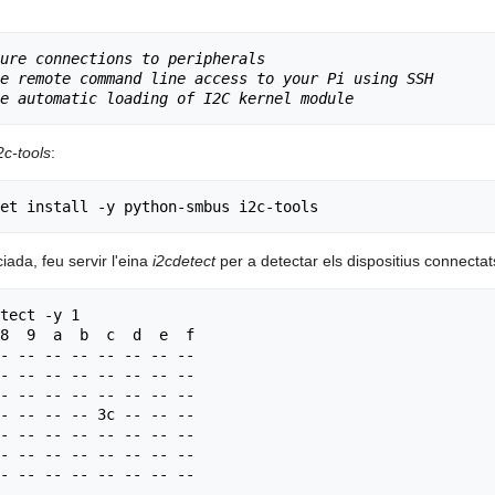
ure connections to peripherals
e remote command line access to your Pi using SSH
e automatic loading of I2C kernel module
2c-tools
:
iada, feu servir l'eina
i2cdetect
per a detectar els dispositius connectat
tect -y 1

- -- -- -- -- -- -- -- 

- -- -- -- -- -- -- -- 

- -- -- -- -- -- -- -- 

- -- -- -- 3c -- -- -- 

- -- -- -- -- -- -- -- 

- -- -- -- -- -- -- -- 

- -- -- -- -- -- -- -- 
