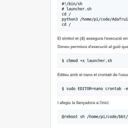
#!/bin/sh

# launcher.sh

cd /

python3 /home/pi/code/Adafrui
El símbol et (
&
) assegura l'execució en
Doneu permisos d'execució al guió que
Editeu amb el nano el
crontab
de l'usua
I afegiu la llançadora a l'inici: