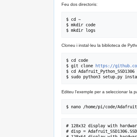
Feu dos directoris:
$ cd ~

$ mkdir code

Cloneu i instal·leu la biblioteca de Py
$ cd code

$ git clone 
https://github.co
$ cd Adafruit_Python_SSD1306

Editeu l'exemple per a seleccionar la 
# 128x32 display with hardwar
# disp = Adafruit_SSD1306.SSD
# 128x64 display with hardwar