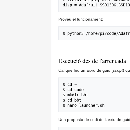
Proveu el funcionament:
Execució des de l'arrencada
Cal que feu un arxiu de guió (
script
) q
$ cd ~

$ cd code

$ mkdir bbt

$ cd bbt

Una proposta de codi de l'arxiu de guió