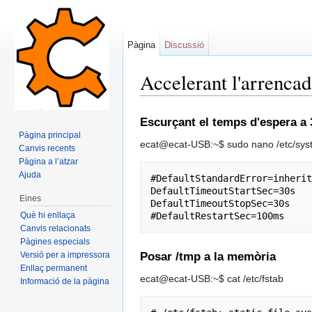
Pàgina
Discussió
Accelerant l'arrenca
Dreceres ràpides:
navegació
,
cerca
Escurçant el temps d'espera a 3
Pàgina principal
ecat@ecat-USB:~$ sudo nano /etc/sys
Canvis recents
Pàgina a l’atzar
Ajuda
#DefaultStandardError=inherit

DefaultTimeoutStartSec=30s

Eines
DefaultTimeoutStopSec=30s

Què hi enllaça
Canvis relacionats
Pàgines especials
Versió per a impressora
Posar /tmp a la memòria
Enllaç permanent
ecat@ecat-USB:~$ cat /etc/fstab
Informació de la pàgina