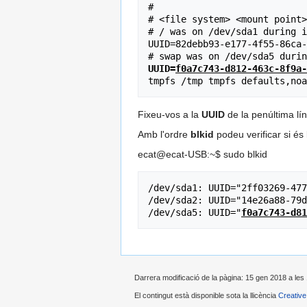
#

# <file system> <mount point>
# / was on /dev/sda1 during i
UUID=82debb93-e177-4f55-86ca-
UUID=
f0a7c743-d812-463c-8f9a-
Fixeu-vos a la
UUID
de la penúltima lí
Amb l'ordre
blkid
podeu verificar si és 
ecat@ecat-USB:~$ sudo blkid
/dev/sda1: UUID="2ff03269-477
/dev/sda2: UUID="14e26a88-79d
/dev/sda5: UUID="
f0a7c743-d81
Darrera modificació de la pàgina: 15 gen 2018 a les 
El contingut està disponible sota la llicència
Creativ