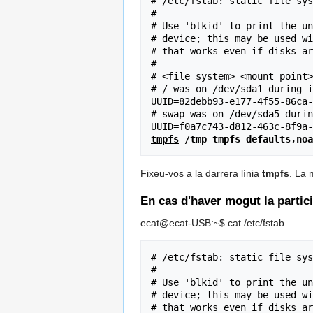
# /etc/fstab: static file sys
#

# Use 'blkid' to print the un
# device; this may be used wi
# that works even if disks ar
#

# <file system> <mount point>
# / was on /dev/sda1 during i
UUID=82debb93-e177-4f55-86ca-
# swap was on /dev/sda5 durin
tmpfs
 /tmp tmpfs defaults,noa
Fixeu-vos a la darrera línia
tmpfs
. La 
En cas d'haver mogut la partic
ecat@ecat-USB:~$ cat /etc/fstab
# /etc/fstab: static file sys
#

# Use 'blkid' to print the un
# device; this may be used wi
# that works even if disks ar