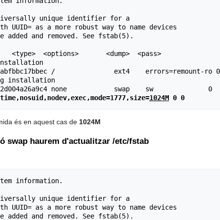
tem information.

iversally unique identifier for a

th UUID= as a more robust way to name devices

e added and removed. See fstab(5).

   <type>  <options>       <dump>  <pass>

nstallation

abfbbc17bbec /               ext4    errors=remount-ro 0
g installation

time,nosuid,nodev,exec,mode=1777,size=
1024M
 0 0
mida és en aquest cas de
1024M
ió swap haurem d'actualitzar /etc/fstab
tem information.

iversally unique identifier for a

th UUID= as a more robust way to name devices

e added and removed. See fstab(5).
