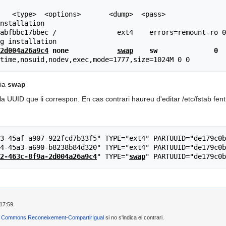
   <type>  <options>       <dump>  <pass>

nstallation

abfbbc17bbec /               ext4    errors=remount-ro 0
2d004a26a9c4
 none            
swap
    sw              0  
nia
swap
la UUID que li correspon. En cas contrari haureu d'editar /etc/fstab fen
3-45af-a907-922fcd7b33f5" TYPE="ext4" PARTUUID="de179c0b
4-45a3-a690-b8238b84d320" TYPE="ext4" PARTUUID="de179c0b
2-463c-8f9a-2d004a26a9c4
" TYPE="
swap
17:59.
e Commons Reconeixement-CompartirIgual
si no s'indica el contrari.