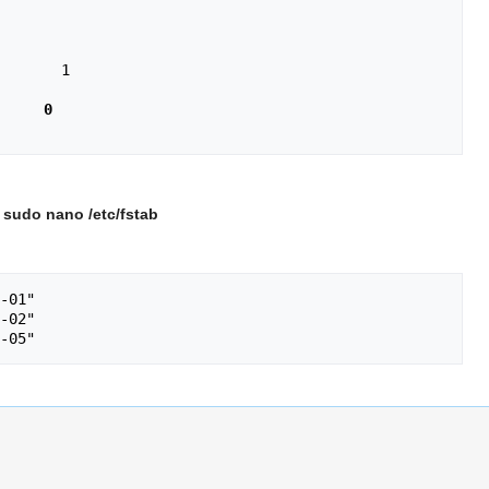
       1

     0
t
sudo nano /etc/fstab
-01"

-02"
