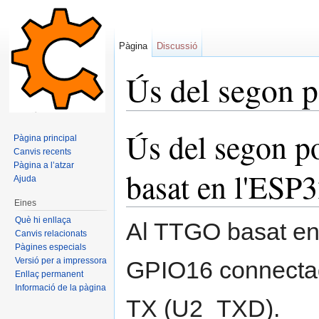
Pàgina
Discussió
Ús del segon p
Dreceres ràpides:
navegació
,
cerca
Ús del segon p
Pàgina principal
Canvis recents
Pàgina a l’atzar
basat en l'ESP
Ajuda
Eines
Què hi enllaça
Al TTGO basat en 
Canvis relacionats
Pàgines especials
Versió per a impressora
GPIO16 connecta
Enllaç permanent
Informació de la pàgina
TX (U2_TXD).