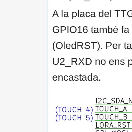
A la placa del TT
GPIO16 també fa 
(OledRST). Per ta
U2_RXD no ens pe
encastada.