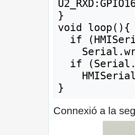
U2_RXD:GPIO16
}

void loop(){

  if (HMISerial.available())

    Serial.write(HMISerial.read());

  if (Serial.available())

    HMISerial.write(Serial.read());

Connexió a la seg