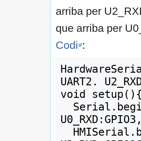
arriba per U2_RXD
que arriba per U
Codi
:
HardwareSeria
UART2. U2_RXD
void setup(){
  Serial.begin(115200);    // 
U0_RXD:GPIO3,
  HMISerial.begin(115200); // 