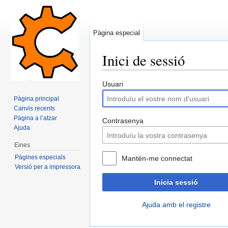
Pàgina especial
Inici de sessió
Dreceres ràpides:
navegació
,
cerca
Usuari
Pàgina principal
Canvis recents
Pàgina a l’atzar
Contrasenya
Ajuda
Eines
Pàgines especials
Mantén-me connectat
Versió per a impressora
Inicia sessió
Ajuda amb el registre