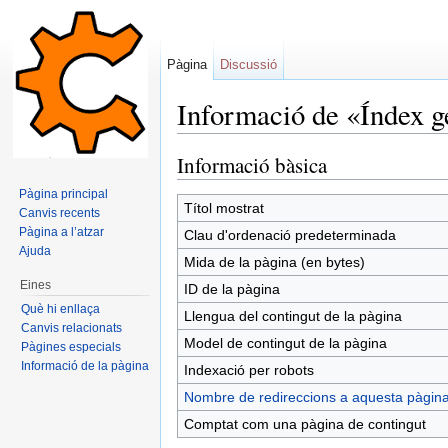
Pàgina
Discussió
Informació de «Índex g
Dreceres ràpides:
navegació
,
cerca
Informació bàsica
Pàgina principal
Títol mostrat
Canvis recents
Pàgina a l’atzar
Clau d'ordenació predeterminada
Ajuda
Mida de la pàgina (en bytes)
Eines
ID de la pàgina
Què hi enllaça
Llengua del contingut de la pàgina
Canvis relacionats
Model de contingut de la pàgina
Pàgines especials
Informació de la pàgina
Indexació per robots
Nombre de redireccions a aquesta pàgin
Comptat com una pàgina de contingut