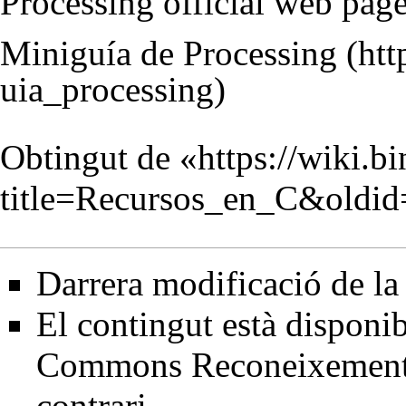
Processing official web pag
Miniguía de Processing
Obtingut de «
https://wiki.b
title=Recursos_en_C&oldi
Darrera modificació de la
El contingut està disponib
Commons Reconeixement
contrari.