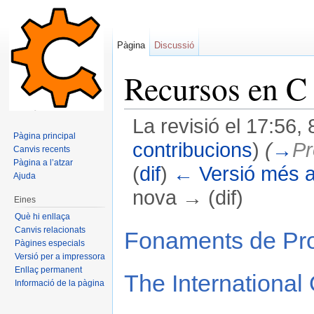
Pàgina
Discussió
Recursos en C
La revisió el 17:56,
Pàgina principal
contribucions
)
(
→
Pr
Canvis recents
Pàgina a l’atzar
(
dif
)
← Versió més a
Ajuda
nova → (dif)
Eines
Dreceres ràpides:
navegació
,
cerca
Què hi enllaça
Canvis relacionats
Fonaments de Pr
Pàgines especials
Versió per a impressora
Enllaç permanent
The Internationa
Informació de la pàgina