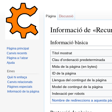
Pàgina
Discussió
Informació de «Recu
Dreceres ràpides:
navegació
,
cerca
Informació bàsica
Pàgina principal
Títol mostrat
Canvis recents
Pàgina a l’atzar
Clau d'ordenació predeterminada
Ajuda
Mida de la pàgina (en bytes)
Eines
ID de la pàgina
Què hi enllaça
Llengua del contingut de la pàgina
Canvis relacionats
Model de contingut de la pàgina
Pàgines especials
Informació de la pàgina
Indexació per robots
Nombre de redireccions a aquesta pà