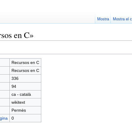
Mostra
Mostra el c
rsos en C»
Recursos en C
Recursos en C
336
94
ca - català
wikitext
Permès
gina
0