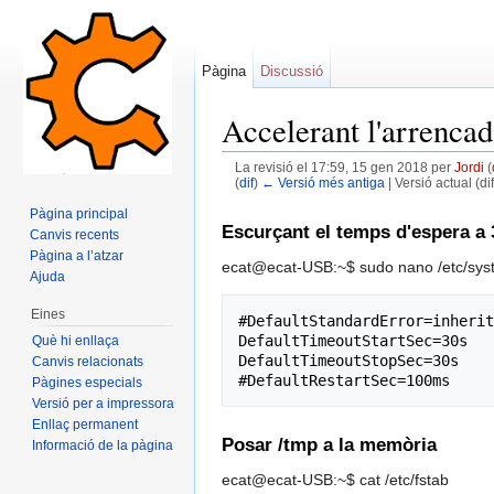
Pàgina
Discussió
Accelerant l'arrenca
La revisió el 17:59, 15 gen 2018 per
Jordi
(
(
dif
)
← Versió més antiga
| Versió actual (di
Dreceres ràpides:
navegació
,
cerca
Pàgina principal
Escurçant el temps d'espera a 3
Canvis recents
Pàgina a l’atzar
ecat@ecat-USB:~$ sudo nano /etc/sys
Ajuda
Eines
#DefaultStandardError=inherit

DefaultTimeoutStartSec=30s

Què hi enllaça
DefaultTimeoutStopSec=30s

Canvis relacionats
Pàgines especials
Versió per a impressora
Enllaç permanent
Posar /tmp a la memòria
Informació de la pàgina
ecat@ecat-USB:~$ cat /etc/fstab