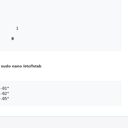
       1

     0
t
sudo nano /etc/fstab
-01"

-02"
