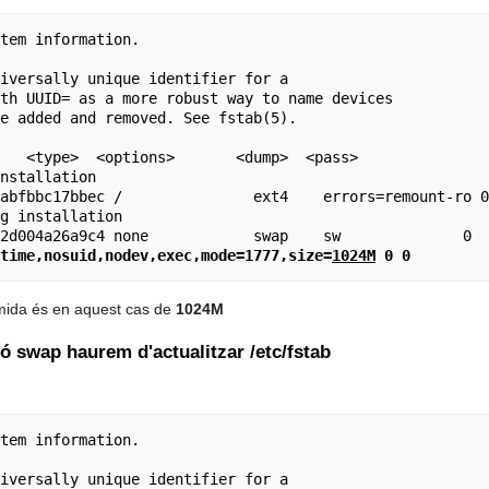
tem information.

iversally unique identifier for a

th UUID= as a more robust way to name devices

e added and removed. See fstab(5).

   <type>  <options>       <dump>  <pass>

nstallation

abfbbc17bbec /               ext4    errors=remount-ro 0
g installation

time,nosuid,nodev,exec,mode=1777,size=
1024M
 0 0
mida és en aquest cas de
1024M
ió swap haurem d'actualitzar /etc/fstab
tem information.

iversally unique identifier for a
