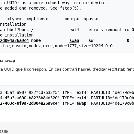
th UUID= as a more robust way to name devices

e added and removed. See fstab(5).

   <type>  <options>       <dump>  <pass>

nstallation

abfbbc17bbec /               ext4    errors=remount-ro 0
2d004a26a9c4
 none            
swap
    sw              0  
nia
swap
la UUID que li correspon. En cas contrari haureu d'editar /etc/fstab fen
3-45af-a907-922fcd7b33f5" TYPE="ext4" PARTUUID="de179c0b
4-45a3-a690-b8238b84d320" TYPE="ext4" PARTUUID="de179c0b
2-463c-8f9a-2d004a26a9c4
" TYPE="
swap
17:59.