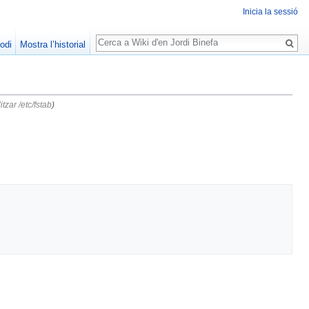
Inicia la sessió
Cerca
odi
Mostra l’historial
zar /etc/fstab
)