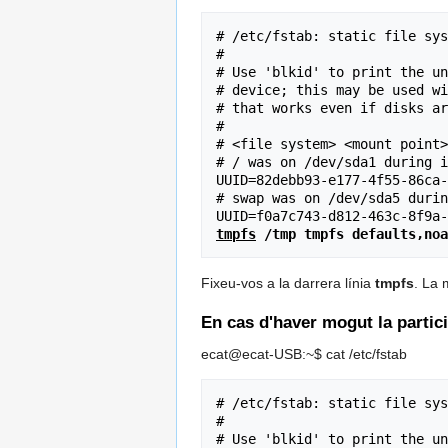
# /etc/fstab: static file sys
#

# Use 'blkid' to print the un
# device; this may be used wi
# that works even if disks ar
#

# <file system> <mount point>
# / was on /dev/sda1 during i
UUID=82debb93-e177-4f55-86ca-
# swap was on /dev/sda5 durin
tmpfs
 /tmp tmpfs defaults,noa
Fixeu-vos a la darrera línia
tmpfs
. La 
En cas d'haver mogut la partic
ecat@ecat-USB:~$ cat /etc/fstab
# /etc/fstab: static file sys
#

# Use 'blkid' to print the un