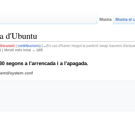
Mostra
Mostra el c
da d'Ubuntu
discussió
|
contribucions
)
(
→
En cas d'haver mogut la partició swap haurem d'actualit
f) | Versió més nova → (dif)
0 segons a l'arrencada i a l'apagada.
temd/system.conf